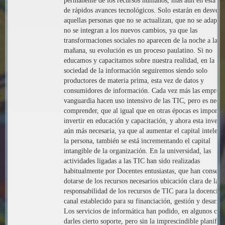
permanente de los recursos humanos, más aún en esta ép
de rápidos avances tecnológicos. Solo estarán en desvent
aquellas personas que no se actualizan, que no se adapta
no se integran a los nuevos cambios, ya que las
transformaciones sociales no aparecen de la noche a la
mañana, su evolución es un proceso paulatino. Si no
educamos y capacitamos sobre nuestra realidad, en la
sociedad de la información seguiremos siendo solo
productores de materia prima, esta vez de datos y
consumidores de información. Cada vez más las empresa
vanguardia hacen uso intensivo de las TIC, pero es neces
comprender, que al igual que en otras épocas es importa
invertir en educación y capacitación, y ahora esta invers
aún más necesaria, ya que al aumentar el capital intelect
la persona, también se está incrementando el capital
intangible de la organización. En la universidad, las
actividades ligadas a las TIC han sido realizadas
habitualmente por Docentes entusiastas, que han conseg
dotarse de los recursos necesarios ubicación clara de la
responsabilidad de los recursos de TIC para la docencia,
canal establecido para su financiación, gestión y desarrol
Los servicios de informática han podido, en algunos caso
darles cierto soporte, pero sin la imprescindible planific