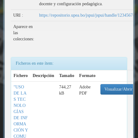
docente y configuración pedagógica.
URI :
https://repositorio.upea.bo/jspui/jspui/handle/12345678
Aparece en
las
colecciones:
Ficheros en este ítem:
Fichero
Descripción
Tamaño
Formato
“USO
744,27
Adobe
Visualizar/Abrir
DE LA
kB
PDF
S TEC
NOLO
GÍAS
DE INF
ORMA
CIÓN Y
COMU