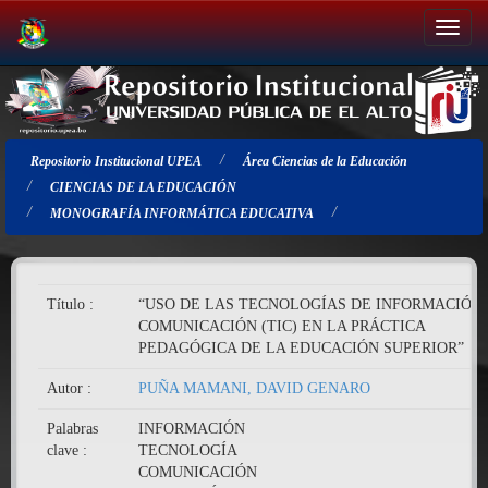
Salir
de
la
navegación
Repositorio Institucional UPEA
Área Ciencias de la Educación
CIENCIAS DE LA EDUCACIÓN
MONOGRAFÍA INFORMÁTICA EDUCATIVA
Título :
“USO DE LAS TECNOLOGÍAS DE INFORMACIÓN 
COMUNICACIÓN (TIC) EN LA PRÁCTICA
PEDAGÓGICA DE LA EDUCACIÓN SUPERIOR”
Autor :
PUÑA MAMANI, DAVID GENARO
Palabras
INFORMACIÓN
clave :
TECNOLOGÍA
COMUNICACIÓN