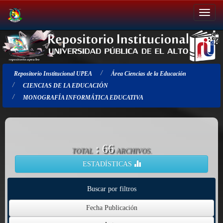
Salir
de
la
navegación
Repositorio Institucional UPEA
Área Ciencias de la Educación
CIENCIAS DE LA EDUCACIÓN
MONOGRAFÍA INFORMÁTICA EDUCATIVA
: 66
TOTAL
ARCHIVOS.
ESTADÍSTICAS
Buscar por filtros