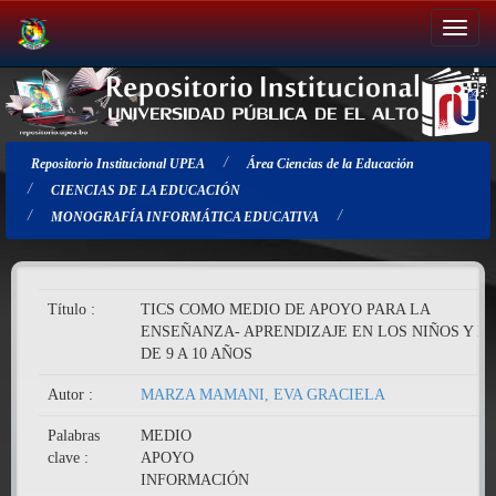
Salir
de
la
navegación
Repositorio Institucional UPEA
Área Ciencias de la Educación
CIENCIAS DE LA EDUCACIÓN
MONOGRAFÍA INFORMÁTICA EDUCATIVA
Título :
TICS COMO MEDIO DE APOYO PARA LA
ENSEÑANZA- APRENDIZAJE EN LOS NIÑOS Y N
DE 9 A 10 AÑOS
Autor :
MARZA MAMANI, EVA GRACIELA
Palabras
MEDIO
clave :
APOYO
INFORMACIÓN