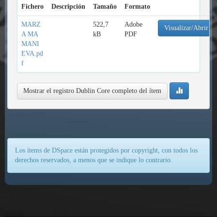
Fichero
Descripción
Tamaño
Formato
MARZ
522,7
Adobe
Visualizar/Abrir
A MA
kB
PDF
MANI
EVA.pd
f
Mostrar el registro Dublin Core completo del ítem
Los ítems de DSpace están protegidos por copyright, con todos los
derechos reservados, a menos que se indique lo contrario.