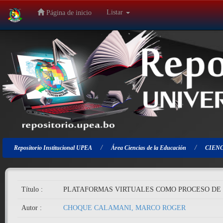
Listar
Página de inicio
Salir
de
la
navegación
Repositorio Institucional UPEA
Área Ciencias de la Educación
CIENC
Título :
PLATAFORMAS VIRTUALES COMO PROCESO DE 
Autor :
CHOQUE CALAMANI, MARCO ROGER