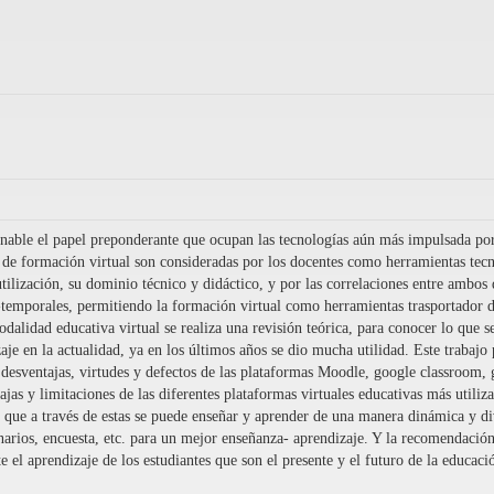
able el papel preponderante que ocupan las tecnologías aún más impulsada por 
s de formación virtual son consideradas por los docentes como herramientas tecn
utilización, su dominio técnico y didáctico, y por las correlaciones entre ambos
o-temporales, permitiendo la formación virtual como herramientas trasportador d
dalidad educativa virtual se realiza una revisión teórica, para conocer lo que se
zaje en la actualidad, ya en los últimos años se dio mucha utilidad. Este trabaj
 y desventajas, virtudes y defectos de las plataformas Moodle, google classroo
entajas y limitaciones de las diferentes plataformas virtuales educativas más uti
, que a través de estas se puede enseñar y aprender de una manera dinámica y div
onarios, encuesta, etc. para un mejor enseñanza- aprendizaje. Y la recomendació
te el aprendizaje de los estudiantes que son el presente y el futuro de la educaci