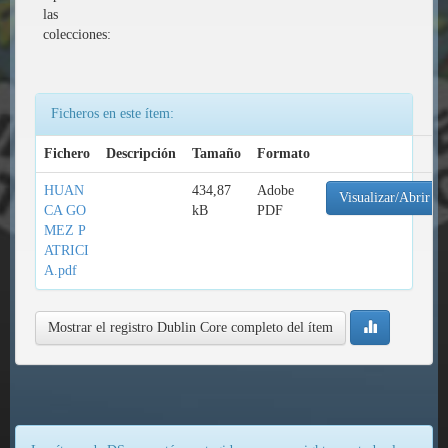
las
colecciones:
Ficheros en este ítem:
Fichero
Descripción
Tamaño
Formato
HUAN
434,87
Adobe
Visualizar/Abrir
CA GO
kB
PDF
MEZ P
ATRICI
A.pdf
Mostrar el registro Dublin Core completo del ítem