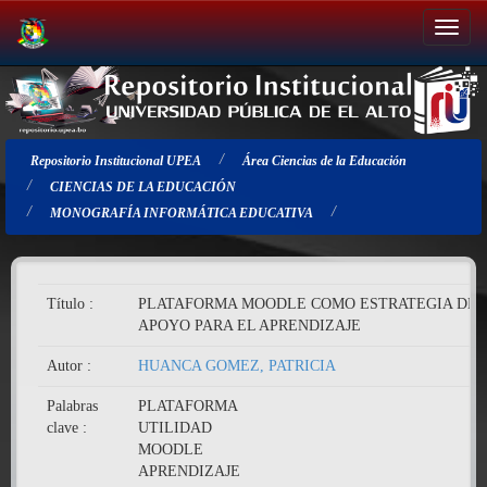
Salir
de
la
navegación
Repositorio Institucional UPEA
Área Ciencias de la Educación
CIENCIAS DE LA EDUCACIÓN
MONOGRAFÍA INFORMÁTICA EDUCATIVA
Título :
PLATAFORMA MOODLE COMO ESTRATEGIA DE
APOYO PARA EL APRENDIZAJE
Autor :
HUANCA GOMEZ, PATRICIA
Palabras
PLATAFORMA
clave :
UTILIDAD
MOODLE
APRENDIZAJE