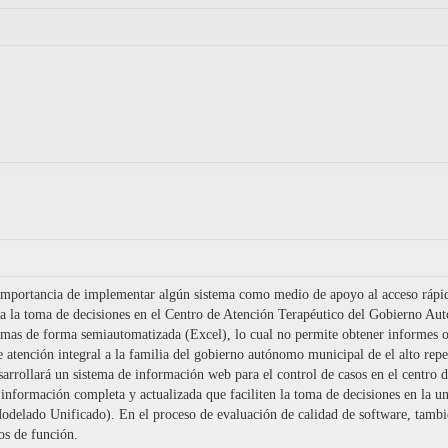
importancia de implementar algún sistema como medio de apoyo al acceso rápido 
ara la toma de decisiones en el Centro de Atención Terapéutico del Gobierno A
íctimas de forma semiautomatizada (Excel), lo cual no permite obtener informes 
de atención integral a la familia del gobierno autónomo municipal de el alto rep
sarrollará un sistema de información web para el control de casos en el centro d
 información completa y actualizada que faciliten la toma de decisiones en la 
delado Unificado). En el proceso de evaluación de calidad de software, tambié
os de función.