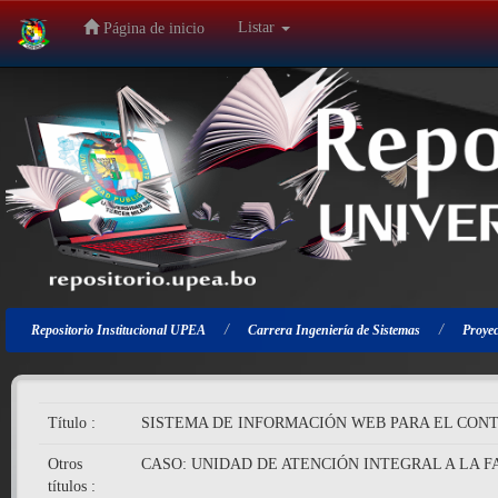
Listar
Página de inicio
Salir
de
la
navegación
Repositorio Institucional UPEA
Carrera Ingeniería de Sistemas
Proyec
Título :
SISTEMA DE INFORMACIÓN WEB PARA EL CONT
Otros
CASO: UNIDAD DE ATENCIÓN INTEGRAL A LA 
títulos :