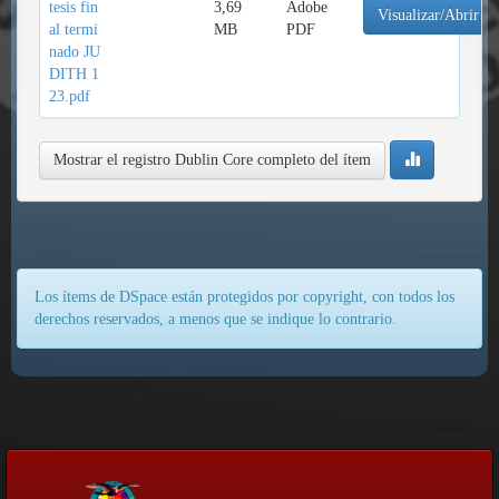
tesis fin
3,69
Adobe
Visualizar/Abrir
al termi
MB
PDF
nado JU
DITH 1
23.pdf
Mostrar el registro Dublin Core completo del ítem
Los ítems de DSpace están protegidos por copyright, con todos los
derechos reservados, a menos que se indique lo contrario.