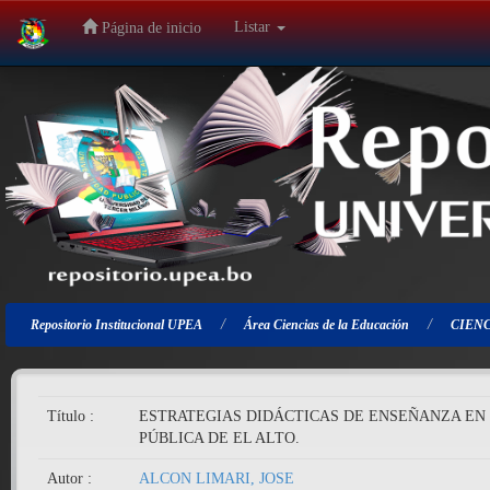
Listar
Página de inicio
Salir
de
la
navegación
Repositorio Institucional UPEA
Área Ciencias de la Educación
CIENC
Título :
ESTRATEGIAS DIDÁCTICAS DE ENSEÑANZA EN 
PÚBLICA DE EL ALTO.
Autor :
ALCON LIMARI, JOSE