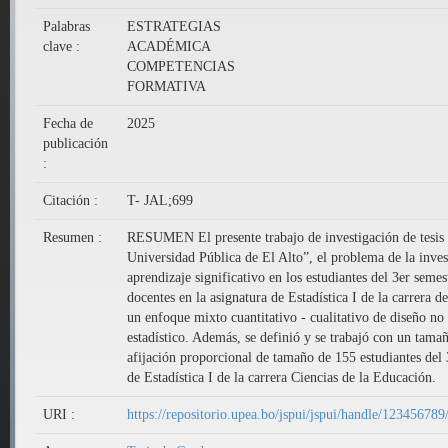
Palabras
ESTRATEGIAS
clave :
ACADÉMICA
COMPETENCIAS
FORMATIVA
Fecha de
2025
publicación
:
Citación :
T- JAL;699
Resumen :
RESUMEN El presente trabajo de investigación de tesis de
Universidad Pública de El Alto”, el problema de la invest
aprendizaje significativo en los estudiantes del 3er semes
docentes en la asignatura de Estadística I de la carrera 
un enfoque mixto cuantitativo - cualitativo de diseño no 
estadístico. Además, se definió y se trabajó con un tama
afijación proporcional de tamaño de 155 estudiantes del 3
de Estadística I de la carrera Ciencias de la Educación.
URI :
https://repositorio.upea.bo/jspui/jspui/handle/12345678