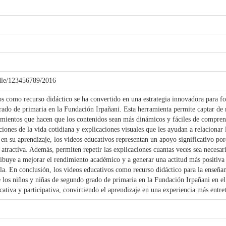
andle/123456789/2016
omo recurso didáctico se ha convertido en una estrategia innovadora para fort
ado de primaria en la Fundación Irpañani. Esta herramienta permite captar de m
entos que hacen que los contenidos sean más dinámicos y fáciles de comprende
iones de la vida cotidiana y explicaciones visuales que les ayudan a relacionar 
s en su aprendizaje, los videos educativos representan un apoyo significativo p
 atractiva. Además, permiten repetir las explicaciones cuantas veces sea necesar
ribuye a mejorar el rendimiento académico y a generar una actitud más positiva
la. En conclusión, los videos educativos como recurso didáctico para la enseña
 los niños y niñas de segundo grado de primaria en la Fundación Irpañani en el 
ativa y participativa, convirtiendo el aprendizaje en una experiencia más entret