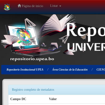
Listar
Página de inicio
Salir
de
la
navegación
Repositorio Institucional UPEA
Área Ciencias de la Educación
CIENC
Registro completo de metadatos
Campo DC
Valor