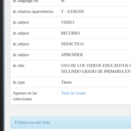
dc.language.iso
es
dc.relation.ispartofseries
T - EZM;658
dc.subject
VIDEO
dc.subject
RECURSO
dc.subject
DIDÁCTICO
dc.subject
APRENDER
dc.title
USO DE LOS VIDEOS EDUCATIVOS 
SEGUNDO GRADO DE PRIMARIA EN 
dc.type
Thesis
Aparece en las
Tesis de Grado
colecciones:
Ficheros en este ítem: