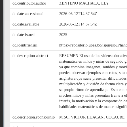
dc.contributor.author
ZENTENO MACHACA, ELY
dc.date.accessioned
2026-06-12T14:37:54Z
dc.date.available
2026-06-12T14:37:54Z
dc.date.issued
2025
dc.identifier.uri
https://repositorio.upea.bo/jspui/jspui/h
dc.description.abstract
RESUMEN El uso de los videos educativos c
matemática en niños y niñas de segundo gr
ya que combina imágenes, sonidos y movimi
pueden observar ejemplos concretos, situac
asignatura que suele presentar dificultade
multiplicación y división de forma clara y
su propio ritmo de aprendizaje. Esto cont
muchos niños y niñas presentan frente a el
interés, la motivación y la comprensión de
habilidades matemáticas de manera signific
dc.description.sponsorship
M.SC. VICTOR HUACANI COCAURE