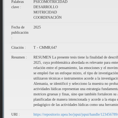
Palabras
PSICOMOTRICIDAD
clave :
DESARROLLO
MOTRICIDAD
COORDINACIÓN
Fecha de
2025
publicación
:
Citación :
T - CMMR;647
Resumen :
RESUMEN La presente tesis tiene la finalidad de describi
2025, cuya problemática abordada es relevante para entend
relación entre el pensamiento, las emociones y el movim
se empleó fue un enfoque mixto, el tipo de investigación
utilizaron técnicas e instrumentos acorde a la investigac
Alemania, se identificó y selecciono la muestra no probab
actividades lúdicas representan una estrategia fundamenta
motrices gruesas y finas, sino que también fortalecen su
planificadas de manera intencionada y acorde a la etapa e
pedagógico de las actividades lúdicas como una herramien
URI :
https://repositorio.upea.bo/jspui/jspui/handle/12345678