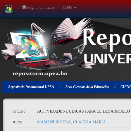
Listar
Página de inicio
Salir
de
la
navegación
Repositorio Institucional UPEA
Área Ciencias de la Educación
CIENC
Título :
ACTIVIDADES LUDICAS PARA EL DESARROLLO D
Autor :
MAMANI RIVERA, CLAUDIA MARIA