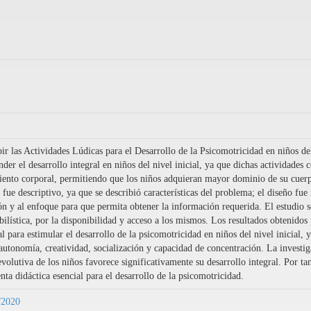
r las Actividades Lúdicas para el Desarrollo de la Psicomotricidad en niños del
er el desarrollo integral en niños del nivel inicial, ya que dichas actividades
iento corporal, permitiendo que los niños adquieran mayor dominio de su cuerp
 fue descriptivo, ya que se describió características del problema; el diseño f
ión y al enfoque para que permita obtener la información requerida. El estudio s
ilística, por la disponibilidad y acceso a los mismos. Los resultados obtenidos
l para estimular el desarrollo de la psicomotricidad en niños del nivel inicial, 
 autonomía, creatividad, socialización y capacidad de concentración. La investi
volutiva de los niños favorece significativamente su desarrollo integral. Por ta
ta didáctica esencial para el desarrollo de la psicomotricidad.
9/2020