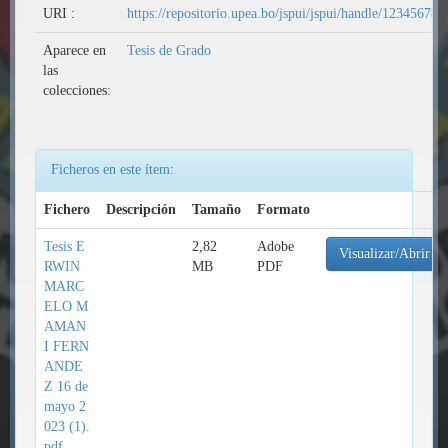
URI :
https://repositorio.upea.bo/jspui/jspui/handle/12345678
Aparece en
Tesis de Grado
las
colecciones:
Ficheros en este ítem:
Fichero
Descripción
Tamaño
Formato
Tesis E
2,82
Adobe
Visualizar/Abrir
RWIN
MB
PDF
MARC
ELO M
AMAN
I FERN
ANDE
Z 16 de
mayo 2
023 (1).
pdf