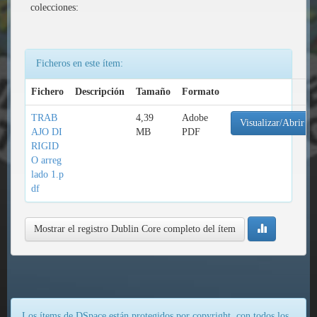
colecciones:
Ficheros en este ítem:
Fichero
Descripción
Tamaño
Formato
TRAB
4,39
Adobe
Visualizar/Abrir
AJO DI
MB
PDF
RIGID
O arreg
lado 1.p
df
Mostrar el registro Dublin Core completo del ítem
Los ítems de DSpace están protegidos por copyright, con todos los