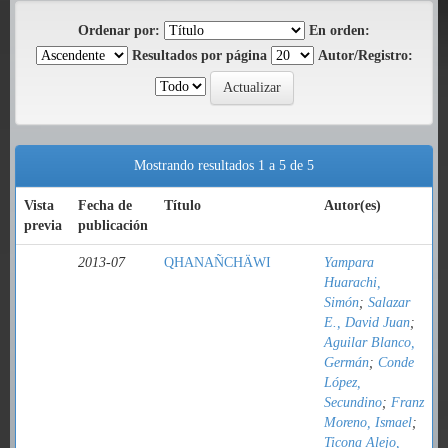
Ordenar por:
En orden:
Resultados por página
Autor/Registro:
Mostrando resultados 1 a 5 de 5
Vista
Fecha de
Título
Autor(es)
previa
publicación
2013-07
QHANAÑCHÄWI
Yampara
Huarachi,
Simón
;
Salazar
E., David Juan
;
Aguilar Blanco,
Germán
;
Conde
López,
Secundino
;
Franz
Moreno, Ismael
;
Ticona Alejo,