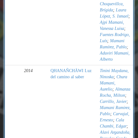
Choquevillca,
Brígida
;
Laura
López, S. Ismael
;
Ajpi Mamani,
Vanessa Luisa
;
Fuentes Rodrigo,
Luís
;
Mamani
Ramírez, Pablo
;
Aduviri Mamani,
Alberto
2014
QHANAÑCHÄWI Luz
Tinini Maydana,
del camino al saber
Ninoska
;
Chura
Mamani,
Aurelio
;
Almanza
Rocha, Milton
;
Carrillo, Javier
;
Mamani Ramirez,
Pablo
;
Carvajal,
Ernesto
;
Cala
Chambi, Edgar
;
Alavi Argandoña,