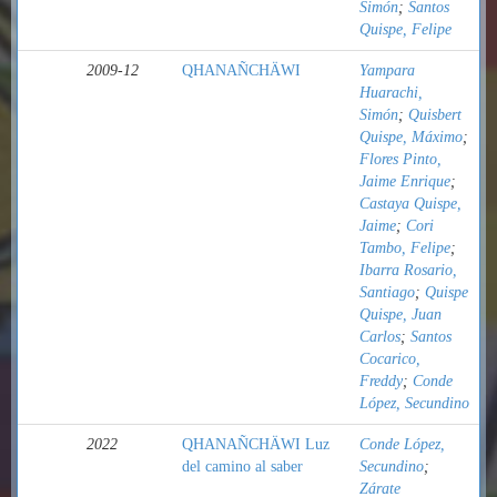
Simón
;
Santos
Quispe, Felipe
2009-12
QHANAÑCHÄWI
Yampara
Huarachi,
Simón
;
Quisbert
Quispe, Máximo
;
Flores Pinto,
Jaime Enrique
;
Castaya Quispe,
Jaime
;
Cori
Tambo, Felipe
;
Ibarra Rosario,
Santiago
;
Quispe
Quispe, Juan
Carlos
;
Santos
Cocarico,
Freddy
;
Conde
López, Secundino
2022
QHANAÑCHÄWI Luz
Conde López,
del camino al saber
Secundino
;
Zárate