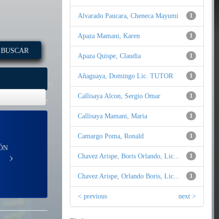
Alvarado Paucara, Cheneca Mayumi
1
Apaza Mamani, Karen
1
BUSCAR
Apaza Quispe, Claudia
1
Añaguaya, Domingo Lic. TUTOR
1
Callisaya Alcon, Sergio Omar
1
Callisaya Mamani, Maria
1
Camargo Poma, Ronald
1
ÓN
Chavez Arispe, Boris Orlando, Lic...
1
Chavez Arispe, Orlando Boris, Lic...
1
< previous
next >