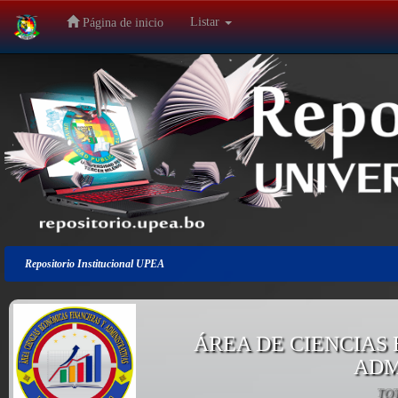
Listar
Página de inicio
Salir
de
la
navegación
Repositorio Institucional UPEA
ÁREA DE CIENCIAS
ADM
TO