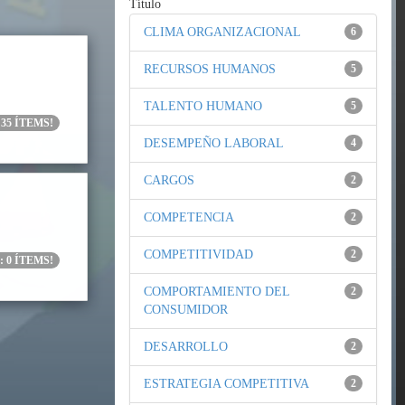
Título
CLIMA ORGANIZACIONAL
6
RECURSOS HUMANOS
5
TALENTO HUMANO
5
:
35
ÍTEMS!
DESEMPEÑO LABORAL
4
CARGOS
2
COMPETENCIA
2
COMPETITIVIDAD
2
:
0
ÍTEMS!
COMPORTAMIENTO DEL
2
CONSUMIDOR
DESARROLLO
2
ESTRATEGIA COMPETITIVA
2