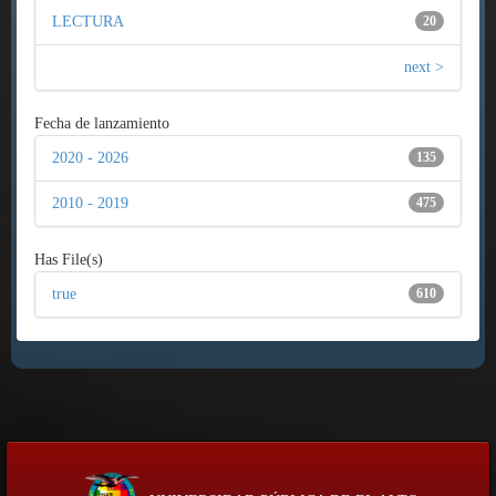
LECTURA
20
next >
Fecha de lanzamiento
2020 - 2026
135
2010 - 2019
475
Has File(s)
true
610